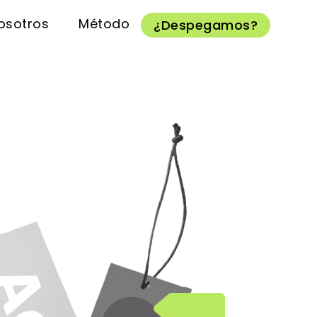
osotros
Método
¿Despegamos?