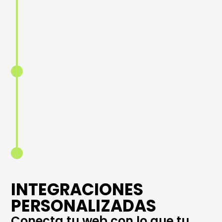
externos para ampliar su funcionalidad.
Conexión con plataformas
ecommerce
Implementamos y optimizamos
plataformas como Shopify y
WooCommerce.
Integración con sistemas CRM y ERP
Integramos tu sitio con sistemas
empresariales para una gestión fluida.
INTEGRACIONES
PERSONALIZADAS
Conecta tu web con lo que tu