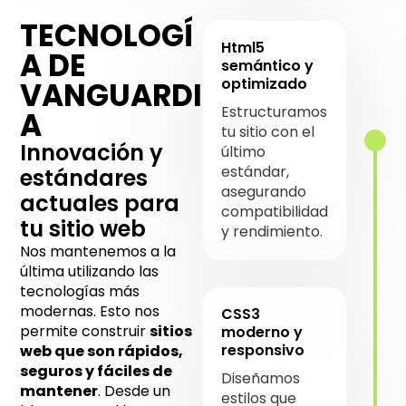
TECNOLOGÍ
Html5
A DE
semántico y
optimizado
VANGUARDI
Estructuramos
A
tu sitio con el
Innovación y
último
estándar,
estándares
asegurando
actuales para
compatibilidad
tu sitio web
y rendimiento.
Nos mantenemos a la
última utilizando las
tecnologías más
modernas. Esto nos
CSS3
permite construir
sitios
moderno y
responsivo
web que son rápidos,
seguros y fáciles de
Diseñamos
mantener
. Desde un
estilos que