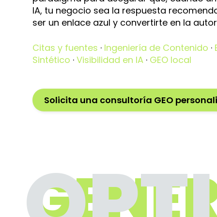
IA, tu negocio sea la respuesta recomenda
ser un enlace azul y convertirte en la auto
Citas y fuentes
·
Ingeniería de Contenido
·
Sintético
·
Visibilidad en IA
·
GEO local
Solicita una consultoría GEO persona
OPT
GENER