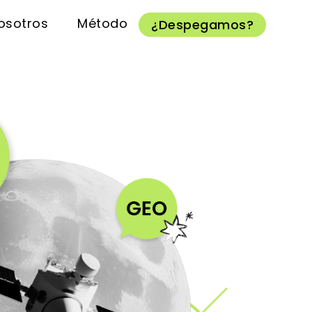
osotros
Método
¿Despegamos?