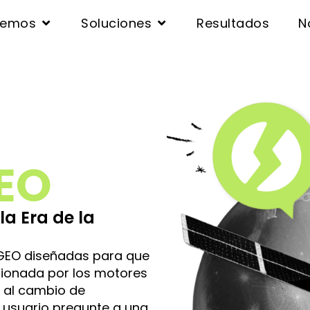
cemos
Soluciones
Resultados
N
EO
la Era de la
 GEO diseñadas para que
cionada por los motores
 al cambio de
usuario pregunte a una