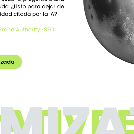
da. ¿Listo para dejar de
ridad citada por la IA?
Brand Authority
·
SEO
lizada
IMIZA
ATIVE 