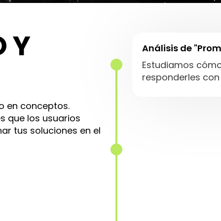
O Y
Análisis de "Prom
Estudiamos cómo 
responderles con 
no en conceptos.
s que los usuarios
Optimización par
ar tus soluciones en el
inteligentes
Adaptamos tus co
asistentes.
Clústers de cont