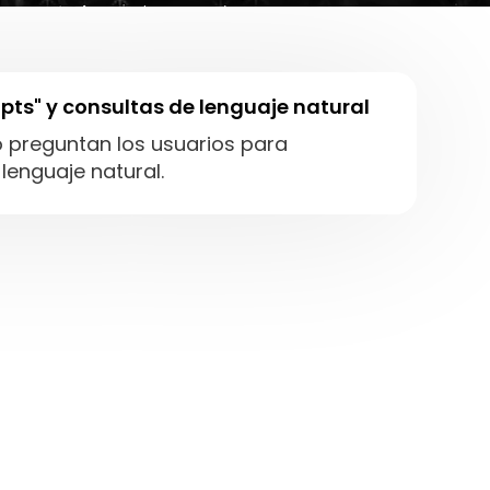
pts" y consultas de lenguaje natural
preguntan los usuarios para
lenguaje natural.
a búsqueda por voz y asistentes
ntenidos para ser la respuesta de los
enido para dominio de temas