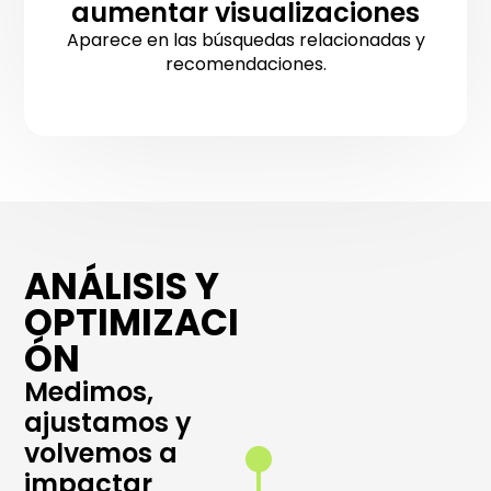
aumentar visualizaciones
Aparece en las búsquedas relacionadas y
recomendaciones.
ANÁLISIS Y
Análisis en
OPTIMIZACI
tiempo real
de tus
ÓN
campañas de
Medimos,
Social Ads
ajustamos y
Seguimos el
rendimiento
volvemos a
de tus
impactar