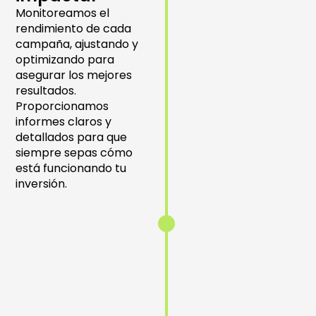
campañas
Monitoreamos el
minuto a
rendimiento de cada
minuto para
campaña, ajustando y
detectar
optimizando para
oportunidades
asegurar los mejores
de mejora.
resultados.
Proporcionamos
informes claros y
detallados para que
Optimización
siempre sepas cómo
estratégica de
está funcionando tu
audiencias y
inversión.
pujas
Optimizamos
continuamente
pujas,
segmentaciones
y creatividades
para maximizar
el ROI.