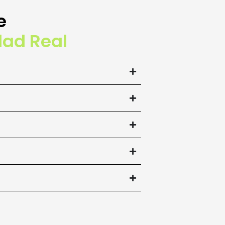
e
dad Real