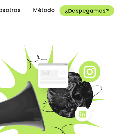
osotros
Método
¿Despegamos?