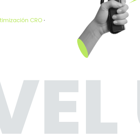
timización CRO
·
VEL