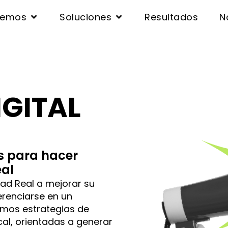
cemos
Soluciones
Resultados
N
IGITAL
as para hacer
eal
d Real a mejorar su
ferenciarse en un
mos estrategias de
cal, orientadas a generar