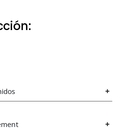
cción:
eso
Real
nidos
ement