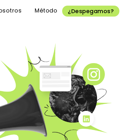
osotros
Método
¿Despegamos?