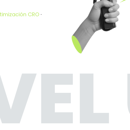
timización CRO
·
VEL