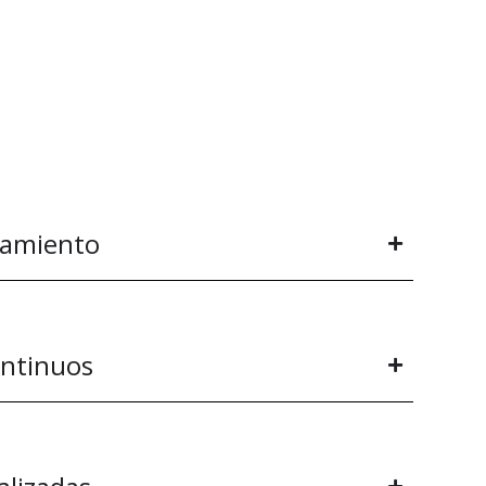
tamiento
ontinuos