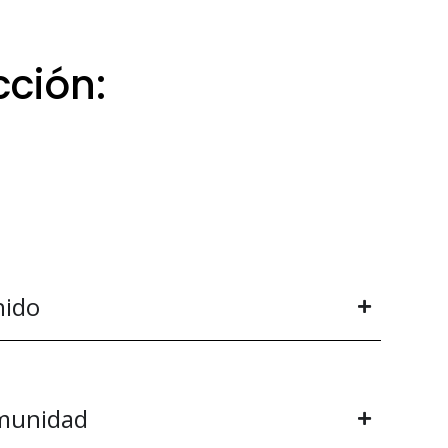
cción:
eso
ia
nido
omunidad