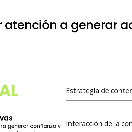
 atención a generar a
s marketing en Palenc
AL
Estrategia de conte
ivas
Interacción de la c
ara generar confianza y