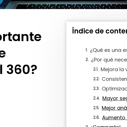
Índice de conte
ortante
e
¿Qué es una es
l 360?
Consisten
Optimizaci
Mayor se
Mejor aná