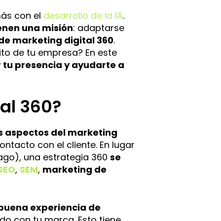
ás con el
desarrollo de la IA
.
enen una misión
: adaptarse
de marketing digital 360
.
ito de tu empresa? En este
tu presencia y ayudarte a
tal 360?
os aspectos del marketing
ntacto con el cliente. En lugar
pago), una estrategia 360
se
SEO
,
SEM
,
marketing de
 buena experiencia de
do con tu marca. Esto tiene