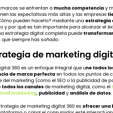
e
as marcas se enfrentan a
mucha competencia
y m
r
nen las expectativas más altas y las empresas
ti
n
¿Cómo pueden hacerlo? mediante una
estrategia 
a
o y por qué es tan importante para alcanzar el éx
t
a estrategia digital completa puede
transformar 
i
s que siempre has soñado.
v
e
rategia de marketing digi
:
gital 360 es un enfoque integral que u
ne todos l
encia de marca perfecta
en todos los puntos de co
e del marketing (como el SEO o la publicidad de 
e todos los canales
de marketing digital, como el
mail marketing
,
publicidad
y
análisis de datos
.
trategia de marketing digital 360 es
ofrecer una
lataforma o canal el consumidor esté interactuan