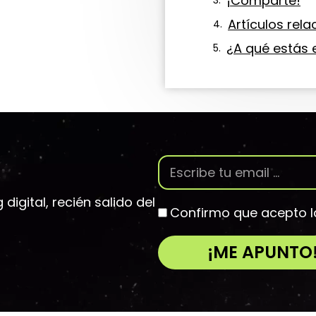
¡Comparte!
Artículos rel
¿A qué estás
igital, recién salido del
Confirmo que acepto 
¡ME APUNTO
A
l
t