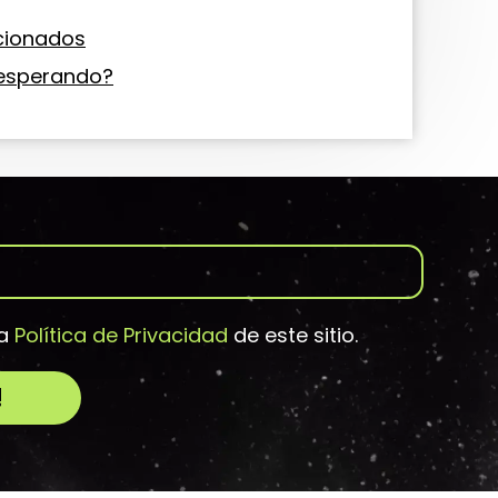
acionados
 esperando?
la
Política de Privacidad
de este sitio.
!