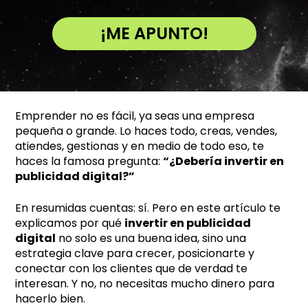
¡ME APUNTO!
A
l
t
e
Emprender no es fácil, ya seas una empresa
r
pequeña o grande. Lo haces todo, creas, vendes,
n
atiendes, gestionas y en medio de todo eso, te
a
haces la famosa pregunta:
“¿Debería invertir en
t
publicidad digital?”
i
v
En resumidas cuentas: sí. Pero en este artículo te
explicamos por qué
invertir en publicidad
e
digital
no solo es una buena idea, sino una
:
estrategia clave para crecer, posicionarte y
conectar con los clientes que de verdad te
interesan. Y no, no necesitas mucho dinero para
hacerlo bien.