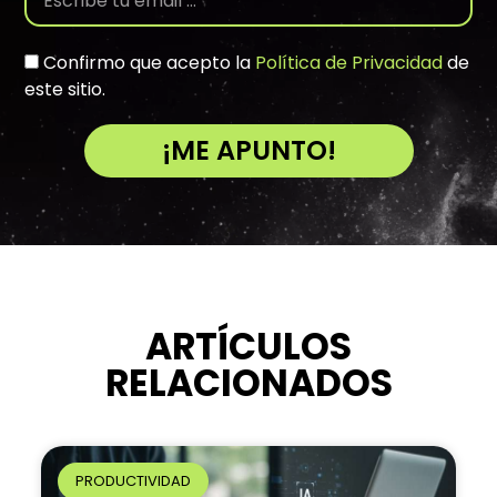
Confirmo que acepto la
Política de Privacidad
de
este sitio.
¡ME APUNTO!
A
l
t
e
r
n
ARTÍCULOS
a
RELACIONADOS
t
i
v
e
PRODUCTIVIDAD
: