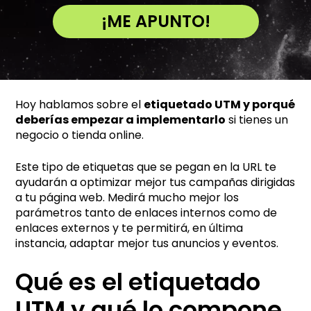
¡ME APUNTO!
A
l
t
e
Hoy hablamos sobre el
etiquetado UTM y porqué
r
deberías empezar a implementarlo
si tienes un
n
negocio o tienda online.
a
t
Este tipo de etiquetas que se pegan en la URL te
i
ayudarán a optimizar mejor tus campañas dirigidas
v
a tu página web. Medirá mucho mejor los
parámetros tanto de enlaces internos como de
e
enlaces externos y te permitirá, en última
:
instancia, adaptar mejor tus anuncios y eventos.
Qué es el etiquetado
UTM y qué lo compone