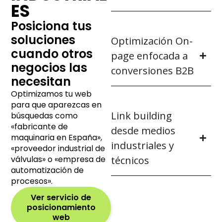
ES
Posiciona tus
soluciones
Optimización On-
cuando otros
page enfocada a
negocios las
conversiones B2B
necesitan
Optimizamos tu web
para que aparezcas en
Link building
búsquedas como
«fabricante de
desde medios
maquinaria en España»,
industriales y
«proveedor industrial de
válvulas» o «empresa de
técnicos
automatización de
procesos».
Ver servicio de
posicionamiento
web