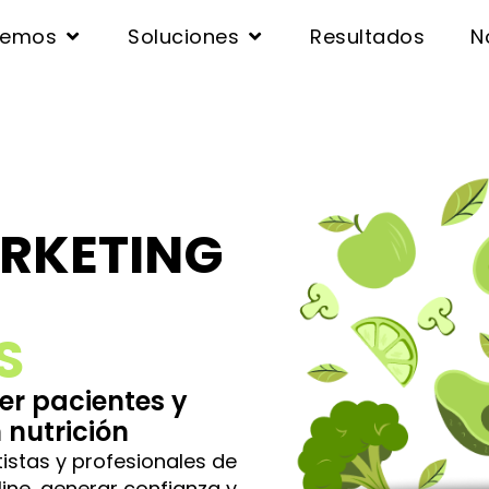
cemos
Soluciones
Resultados
N
ARKETING
S
aer pacientes y
 nutrición
tistas y profesionales de
ine, generar confianza y