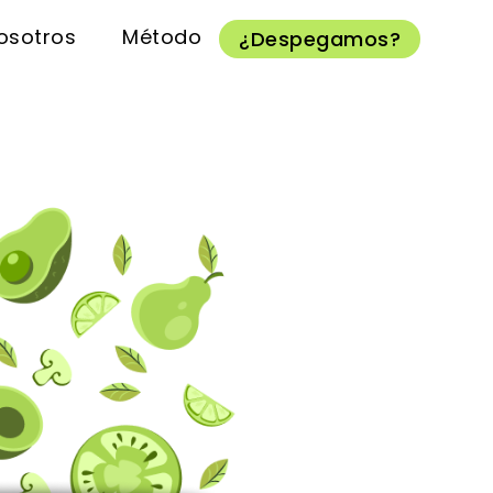
osotros
Método
¿Despegamos?