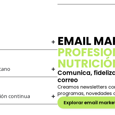
EMAIL MA
PROFESIO
NUTRICIÓ
rcano
Comunica, fideli
correo
Creamos newsletters con
programas, novedades o 
ión continua
Explorar email marke