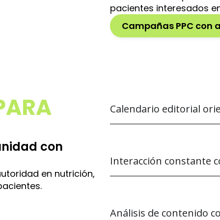
pacientes interesados en
Campañas PPC con al
PARA
Calendario editorial ori
unidad con
Interacción constante c
utoridad en nutrición,
pacientes.
Análisis de contenido 