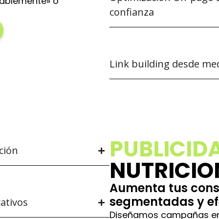
dablemente» o
confianza
Link building desde med
PUBLICID
ción
NUTRICIO
Aumenta tus con
segmentadas y ef
cativos
Diseñamos campañas en 