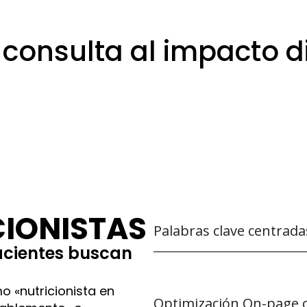
 consulta al impacto di
ing pensado para expe
nutrición
CIONISTAS
Palabras clave centrada
acientes buscan
 «nutricionista en
Optimización On-page 