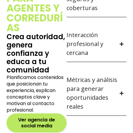
AGENTES Y
coberturas
CORREDURÍ
AS
Interacción
Crea autoridad,
profesional y
genera
confianza y
cercana
educa a tu
comunidad
Planificamos contenidos
Métricas y análisis
que posicionan tu
para generar
experiencia, explican
conceptos clave y
oportunidades
motivan al contacto
reales
profesional.
Ver agencia de
social media