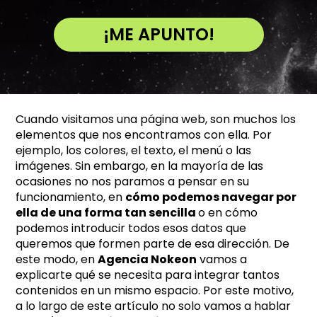
¡ME APUNTO!
A
l
t
e
Cuando visitamos una página web, son muchos los
r
elementos que nos encontramos con ella. Por
n
ejemplo, los colores, el texto, el menú o las
a
imágenes. Sin embargo, en la mayoría de las
t
ocasiones no nos paramos a pensar en su
i
funcionamiento, en
cómo podemos navegar por
ella de una forma tan sencilla
o en cómo
v
podemos introducir todos esos datos que
e
queremos que formen parte de esa dirección. De
:
este modo, en
Agencia Nokeon
vamos a
explicarte qué se necesita para integrar tantos
contenidos en un mismo espacio. Por este motivo,
a lo largo de este artículo no solo vamos a hablar