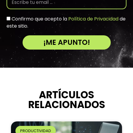
Confirmo que acepto la
Política de Privacidad
de
este sitio.
¡ME APUNTO!
A
l
t
e
r
n
ARTÍCULOS
a
RELACIONADOS
t
i
v
e
PRODUCTIVIDAD
: