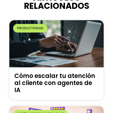
RELACIONADOS
t
i
v
e
PRODUCTIVIDAD
:
Cómo escalar tu atención
al cliente con agentes de
IA