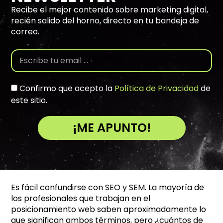
Recibe el mejor contenido sobre marketing digital,
recién salido del horno, directo en tu bandeja de
correo.
Confirmo que acepto la
Política de Privacidad
de
este sitio.
¡ME APUNTO!
A
l
t
e
Es fácil confundirse con SEO y SEM. La mayoría de
r
los profesionales que trabajan en el
n
posicionamiento web saben aproximadamente lo
a
que significan ambos términos, pero ¿cuántos de