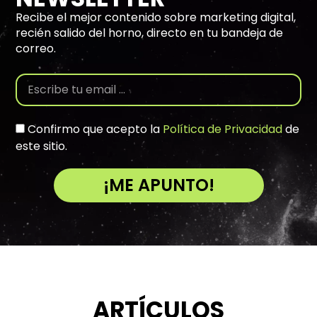
Recibe el mejor contenido sobre marketing digital,
recién salido del horno, directo en tu bandeja de
correo.
Confirmo que acepto la
Política de Privacidad
de
este sitio.
¡ME APUNTO!
A
l
t
e
r
n
ARTÍCULOS
a