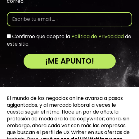
correo.
Confirmo que acepto la
Política de Privacidad
de
este sitio.
¡ME APUNTO!
A
l
t
e
El mundo de los negocios online avanza a pasos
r
agigantados, y al mercado laboral a veces le
n
cuesta seguir el ritmo. Hace un par de años, la
a
profesión de moda era la de copywriter; ahora, sin
t
embargo, ahora cada vez son más las empresas
i
que buscan el perfil de UX Writer en sus ofertas de