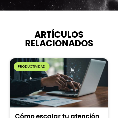
l
t
e
r
n
ARTÍCULOS
a
RELACIONADOS
t
i
v
e
PRODUCTIVIDAD
:
Cómo escalar tu atención