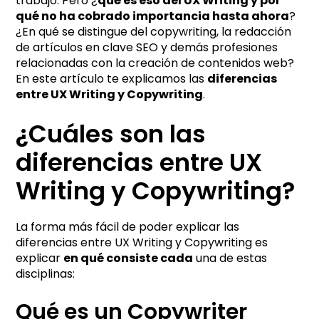
trabajo. Pero ¿
qué es eso del UX Writing y por
v
qué no ha cobrado importancia hasta ahora
?
e
¿En qué se distingue del copywriting, la redacción
:
de artículos en clave SEO y demás profesiones
relacionadas con la creación de contenidos web?
En este artículo te explicamos las
diferencias
entre UX Writing y Copywriting
.
¿Cuáles son las
diferencias entre UX
Writing y Copywriting?
La forma más fácil de poder explicar las
diferencias entre UX Writing y Copywriting es
explicar
en qué consiste cada
una de estas
disciplinas:
Qué es un Copywriter