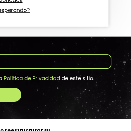
acionados
 esperando?
la
Política de Privacidad
de este sitio.
!
o reestructurar su