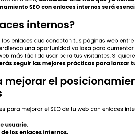
r
onamiento SEO con enlaces internos será esencia
n
a
laces internos?
t
i
v
 los enlaces que conectan tus páginas web entre s
e
 perdiendo una oportunidad valiosa para aumentar
:
eb más fácil de usar para tus visitantes. Si quier
rás seguir las mejores prácticas para lanzar tu
a mejorar el posicionamie
s
es para mejorar el SEO de tu web con enlaces inte
e usuario.
o de los enlaces internos.