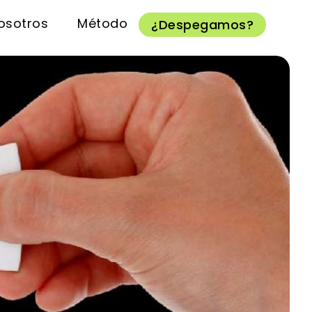
osotros
Método
¿Despegamos?