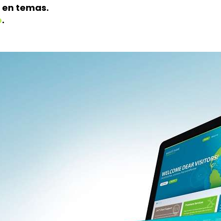
o en temas.
o
.