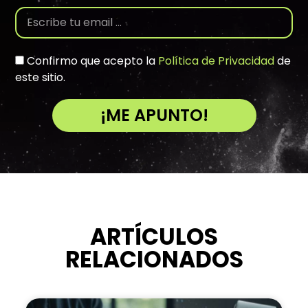
Confirmo que acepto la
Política de Privacidad
de
este sitio.
¡ME APUNTO!
A
l
t
e
r
n
ARTÍCULOS
a
RELACIONADOS
t
i
v
e