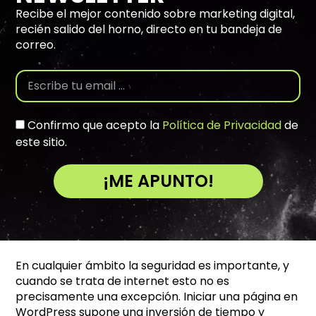
Recibe el mejor contenido sobre marketing digital,
recién salido del horno, directo en tu bandeja de
correo.
Confirmo que acepto la
Política de Privacidad
de
este sitio.
¡ME APUNTO!
A
l
t
e
En cualquier ámbito la seguridad es importante, y
r
cuando se trata de internet esto no es
n
precisamente una excepción. Iniciar una página en
a
WordPress supone una inversión de tiempo y