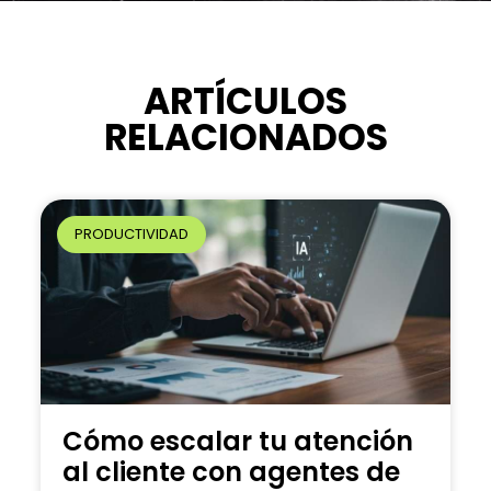
t
e
r
n
ARTÍCULOS
a
RELACIONADOS
t
i
v
e
PRODUCTIVIDAD
:
Cómo escalar tu atención
al cliente con agentes de