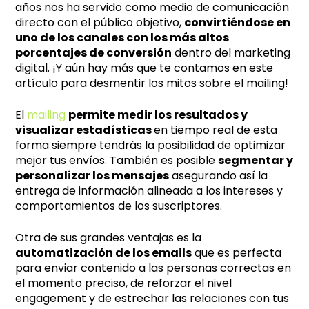
r
años nos ha servido como medio de comunicación
n
directo con el público objetivo,
convirtiéndose en
a
uno de los canales con los más altos
t
porcentajes de conversión
dentro del marketing
i
digital. ¡Y aún hay más que te contamos en este
artículo para desmentir los mitos sobre el mailing!
v
e
El
mailing
permite medir los resultados y
:
visualizar estadísticas
en tiempo real de esta
forma siempre tendrás la posibilidad de optimizar
mejor tus envíos. También es posible
segmentar y
personalizar los mensajes
asegurando así la
entrega de información alineada a los intereses y
comportamientos de los suscriptores.
Otra de sus grandes ventajas es la
automatización de los emails
que es perfecta
para enviar contenido a las personas correctas en
el momento preciso, de reforzar el nivel
engagement y de estrechar las relaciones con tus