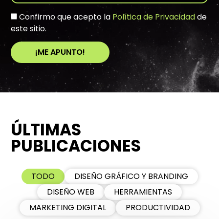
Confirmo que acepto la
Política de Privacidad
de
este sitio.
¡ME APUNTO!
A
l
t
e
r
ÚLTIMAS
n
a
PUBLICACIONES
t
i
v
TODO
DISEÑO GRÁFICO Y BRANDING
e
DISEÑO WEB
HERRAMIENTAS
:
MARKETING DIGITAL
PRODUCTIVIDAD