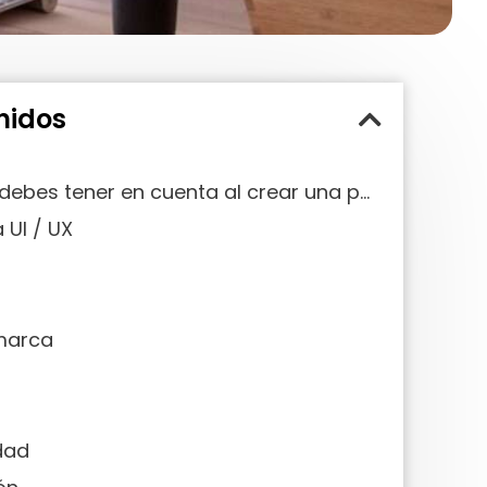
nidos
Aspectos que debes tener en cuenta al crear una página web para tu negocio
 UI / UX
o
marca
dad