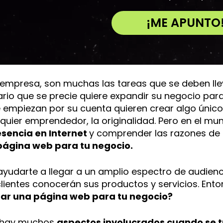
¡ME APUNTO
A
l
t
e
 empresa, son muchas las tareas que se deben llev
r
rio que se precie quiere expandir su negocio par
n
e empiezan por su cuenta quieren crear algo único
a
quier emprendedor, la originalidad. Pero en el mun
t
esencia en Internet
y comprender las razones de
i
página web para tu negocio.
v
e
yudarte a llegar a un amplio espectro de audienci
:
clientes conocerán sus productos y servicios. Ent
ar una página web para tu negocio?
e hay muchos
aspectos involucrados cuando se t