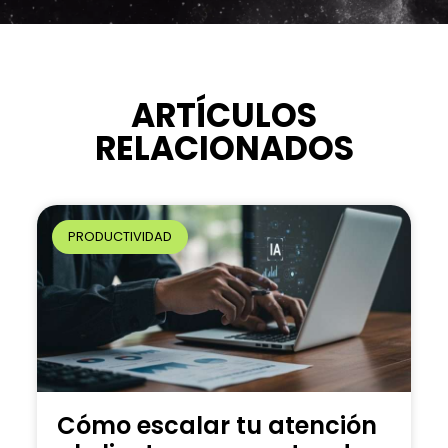
t
e
r
n
ARTÍCULOS
a
RELACIONADOS
t
i
v
e
PRODUCTIVIDAD
:
Cómo escalar tu atención