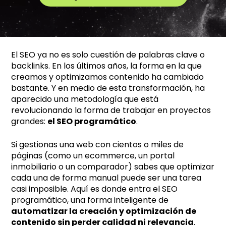
A
l
t
e
El SEO ya no es solo cuestión de palabras clave o
r
backlinks. En los últimos años, la forma en la que
n
creamos y optimizamos contenido ha cambiado
a
bastante. Y en medio de esta transformación, ha
t
aparecido una metodología que está
i
revolucionando la forma de trabajar en proyectos
grandes:
el SEO programático
.
v
e
Si gestionas una web con cientos o miles de
:
páginas (como un ecommerce, un portal
inmobiliario o un comparador) sabes que optimizar
cada una de forma manual puede ser una tarea
casi imposible. Aquí es donde entra el SEO
programático, una forma inteligente de
automatizar la creación y optimización de
contenido sin perder calidad ni relevancia
.