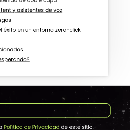
ntenido de doble capa
tent y asistentes de voz
esgos
 éxito en un entorno zero-click
acionados
 esperando?
la
Política de Privacidad
de este sitio.