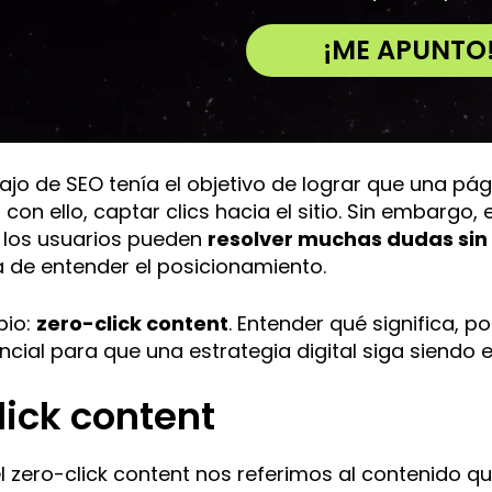
¡ME APUNTO
A
l
t
e
jo de SEO tenía el objetivo de lograr que una pá
r
 con ello, captar clics hacia el sitio. Sin embar
n
, los usuarios pueden
resolver muchas dudas sin 
a
 de entender el posicionamiento.
t
i
pio:
zero-click content
. Entender qué significa, 
v
cial para que una estrategia digital siga siendo e
e
:
lick content
zero-click content nos referimos al contenido q