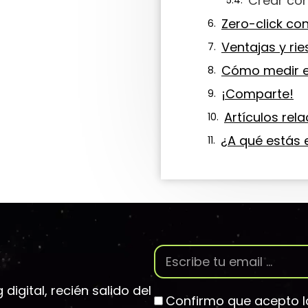
Crear co
Zero-click con
Ventajas y ri
Cómo medir el
¡Comparte!
Artículos rel
¿A qué estás
igital, recién salido del
Confirmo que acepto 