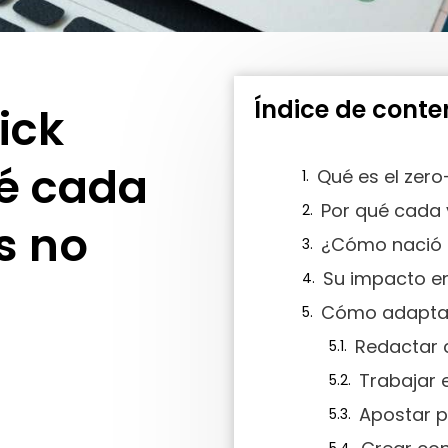
Índice de conte
ick
ué cada
Qué es el zero
Por qué cada 
s no
¿Cómo nació e
Su impacto en
Cómo adaptar
Trabajar e
Apostar p