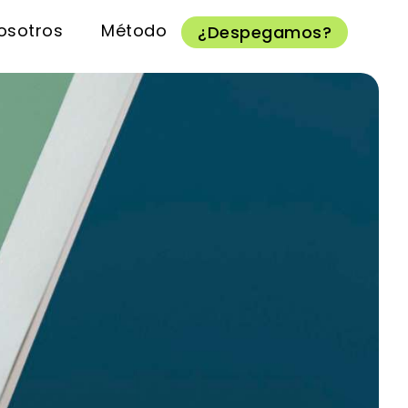
osotros
Método
¿Despegamos?