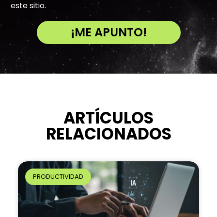
este sitio.
¡ME APUNTO!
A
l
t
e
r
n
ARTÍCULOS
a
RELACIONADOS
t
i
v
e
PRODUCTIVIDAD
: