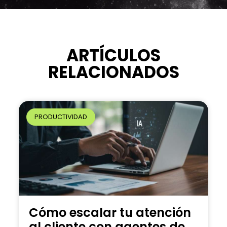
t
e
r
n
ARTÍCULOS
a
RELACIONADOS
t
i
v
e
PRODUCTIVIDAD
:
Cómo escalar tu atención
al cliente con agentes de