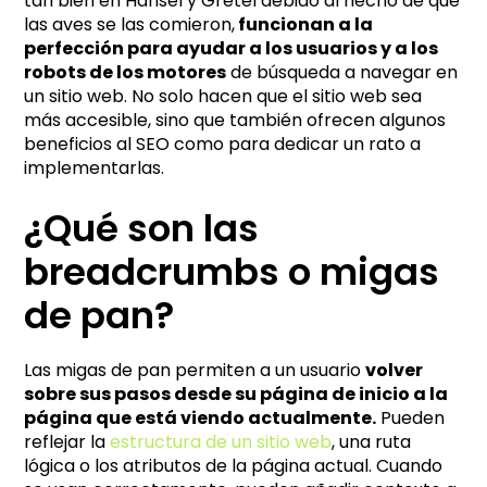
tan bien en Hansel y Gretel debido al hecho de que
v
las aves se las comieron,
funcionan a la
e
perfección para ayudar a los usuarios y a los
:
robots de los motores
de búsqueda a navegar en
un sitio web. No solo hacen que el sitio web sea
más accesible, sino que también ofrecen algunos
beneficios al SEO como para dedicar un rato a
implementarlas.
¿Qué son las
breadcrumbs o migas
de pan?
Las migas de pan permiten a un usuario
volver
sobre sus pasos desde su página de inicio a la
página que está viendo actualmente.
Pueden
reflejar la
estructura de un sitio web
, una ruta
lógica o los atributos de la página actual. Cuando