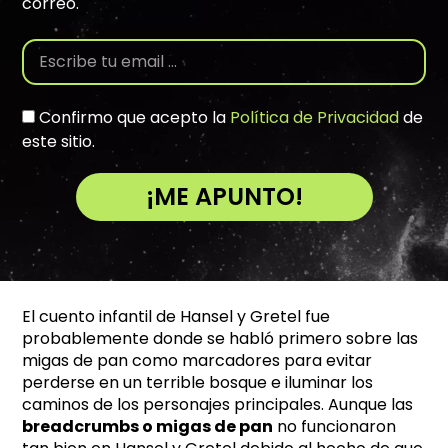
correo.
Confirmo que acepto la
Política de Privacidad
de
este sitio.
¡ME APUNTO!
A
l
t
e
El cuento infantil de Hansel y Gretel fue
r
probablemente donde se habló primero sobre las
n
migas de pan como marcadores para evitar
a
perderse en un terrible bosque e iluminar los
t
caminos de los personajes principales. Aunque las
i
breadcrumbs o migas de pan
no funcionaron