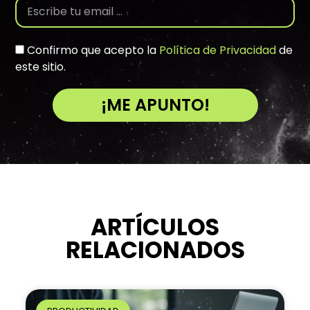
Confirmo que acepto la
Política de Privacidad
de
este sitio.
¡ME APUNTO!
A
l
t
e
r
n
ARTÍCULOS
a
RELACIONADOS
t
i
v
e