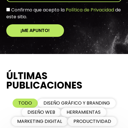
Confirmo que acepto la
Política de Privacidad
de
este sitio.
¡ME APUNTO!
A
l
t
e
r
ÚLTIMAS
n
a
PUBLICACIONES
t
i
v
TODO
DISEÑO GRÁFICO Y BRANDING
e
DISEÑO WEB
HERRAMIENTAS
:
MARKETING DIGITAL
PRODUCTIVIDAD