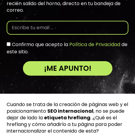
recién salido del horno, directo en tu bandeja de
correo.
Confirmo que acepto la
Política de Privacidad
de
este sitio.
¡ME APUNTO!
A
l
t
e
Cuando se trata de la creación de páginas web y el
r
posicionamiento
SEO internacional
, no se puede
n
dejar de lado la
etiqueta hreflang
. ¿Qué es el
a
hreflang y cómo añadirlo a tu página para poder
t
internacionalizar el contenido de esta?