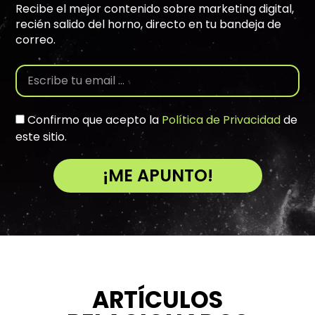
Recibe el mejor contenido sobre marketing digital,
recién salido del horno, directo en tu bandeja de
correo.
Confirmo que acepto la
Política de Privacidad
de
este sitio.
¡ME APUNTO!
A
l
t
e
r
n
ARTÍCULOS
a