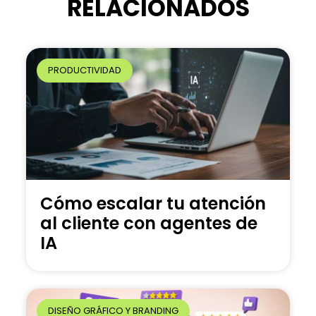
RELACIONADOS
t
i
v
e
PRODUCTIVIDAD
:
Cómo escalar tu atención
al cliente con agentes de
IA
DISEÑO GRÁFICO Y BRANDING