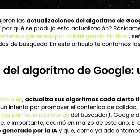
l
t
e
jeron las
actualizaciones del algoritmo de Goo
r
¿Y por qué se produjo esta actualización? Básicam
n
ontenido generado por la Inteligencia Artificial
, s
a
ados de búsqueda. En este artículo te contamos los
t
i
v
n del algoritmo de Google:
e
:
sociales
,
actualiza sus algoritmos cada cierto 
n un intento por promover el contenido de calidad, 
n las primeras posiciones
del buscador), Google d
te, e importante, ocurrió en marzo de este año. El 
 generado por la IA
y que, como ya adelantamos,