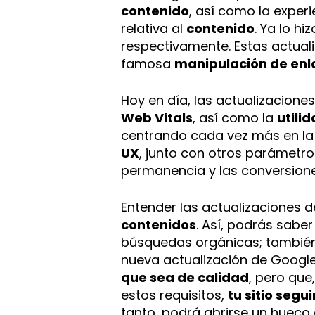
contenido
, así como la exper
relativa al
contenido
. Ya lo h
respectivamente. Estas actuali
famosa
manipulación de enl
Hoy en día, las actualizacione
Web Vitals
, así como la
utili
centrando cada vez más en la 
UX
, junto con otros parámetr
permanencia y las conversiones
Entender las actualizaciones d
contenidos
. Así, podrás saber
búsquedas orgánicas; también 
nueva actualización de Google
que sea de calidad
, pero que
estos requisitos,
tu sitio segu
tanto, podrá abrirse un hueco 