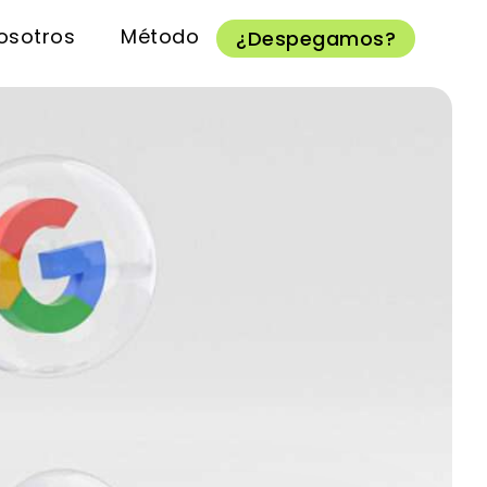
osotros
Método
¿Despegamos?