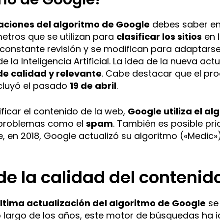
aciones del algoritmo de Google
debes saber en 
etros que se utilizan para
clasificar los sitios
en 
 constante revisión y se modifican para adaptarse
 la Inteligencia Artificial. La idea de la nueva act
de calidad y relevante
. Cabe destacar que el pr
cluyó el pasado
19 de abril
.
ficar el contenido de la web,
Google utiliza el al
 problemas como el
spam
. También es posible pri
 en 2018, Google actualizó su algoritmo («Medic»)
de la calidad del contenid
ltima actualización del algoritmo de Google
se 
o largo de los años, este motor de búsquedas ha i