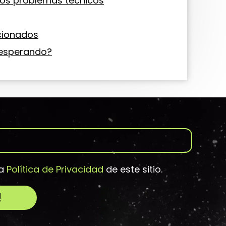
los problemas técnicos
acionados
 esperando?
la
Política de Privacidad
de este sitio.
!