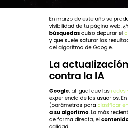
En marzo de este año se produ
visibilidad de tu página web. 
búsquedas
quiso depurar el
c
y que suele saturar los result
del algoritmo de Google.
La actualizació
contra la IA
Google
, al igual que las
redes 
experiencia de los usuarios. E
(parámetros para
clasificar e
a su algoritmo
. La más recien
de forma directa, el
contenido
calidad.