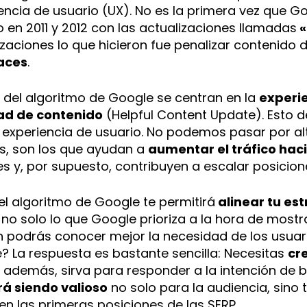
iencia de usuario (UX). No es la primera vez que 
izo en 2011 y 2012 con las actualizaciones llamadas
«
zaciones lo que hicieron fue penalizar contenido 
aces
.
s del algoritmo de Google se centran en la
experie
dad de contenido
(Helpful Content Update). Esto 
experiencia de usuario. No podemos pasar por al
os, son los que ayudan a
aumentar el tráfico hac
 y, por supuesto, contribuyen a escalar posicione
el algoritmo de Google te permitirá
alinear tu es
 no solo lo que Google prioriza a la hora de mostr
podrás conocer mejor la necesidad de los usuario
? La respuesta es bastante sencilla: Necesitas
cr
, además, sirva para responder a la intención de b
irá siendo valioso
no solo para la audiencia, sino 
en las primeras posiciones de las SERP.