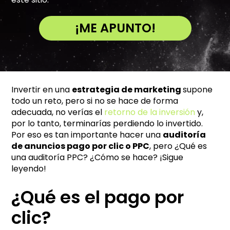
¡ME APUNTO!
A
l
t
e
Invertir en una
estrategia de marketing
supone
r
todo un reto, pero si no se hace de forma
n
adecuada, no verías el
retorno de la inversión
y,
a
por lo tanto, terminarías perdiendo lo invertido.
t
Por eso es tan importante hacer una
auditoría
i
de anuncios pago por clic o PPC
, pero ¿Qué es
una auditoría PPC? ¿Cómo se hace? ¡Sigue
v
leyendo!
e
:
¿Qué es el pago por
clic?