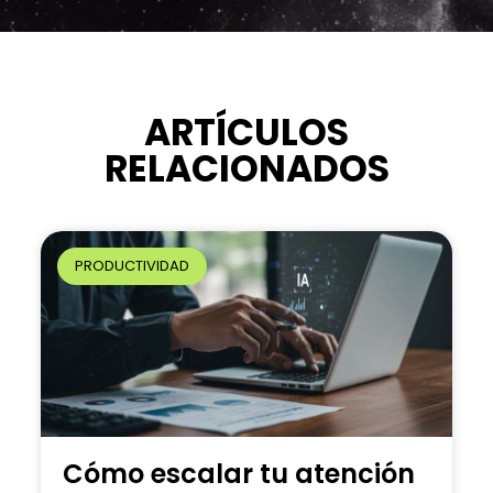
l
t
e
r
n
ARTÍCULOS
a
RELACIONADOS
t
i
v
e
PRODUCTIVIDAD
:
Cómo escalar tu atención