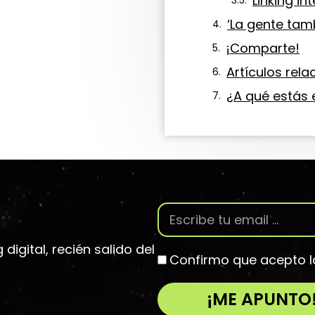
Linking in
¡Comparte!
Artículos rel
¿A qué estás
igital, recién salido del
Confirmo que acepto 
¡ME APUNTO