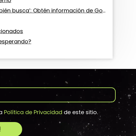
terno
‘La gente también busca’: Obtén información de Google
acionados
 esperando?
la
Política de Privacidad
de este sitio.
!