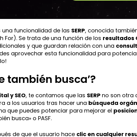
A
l
t
e
 una funcionalidad de las
SERP
, conocida también,
r
h For). Se trata de una función de los
resultados
n
icionales y que guardan relación con una
consult
a
edes aprovechar esta funcionalidad para potencia
t
lo!
i
v
te también busca’?
e
:
tal y SEO
, te contamos que las
SERP
no son otra 
a a los usuarios tras hacer una
búsqueda orgán
na que puedes potenciar para mejorar el
posicio
ién busca» o PASF.
pués de que el usuario hace
clic en cualquier res