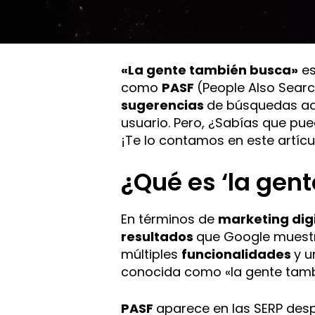
«La gente también busca»
es
como
PASF
(People Also Searc
sugerencias
de búsquedas ad
usuario. Pero, ¿Sabías que pu
¡Te lo contamos en este artícu
¿Qué es ‘la gen
En términos de
marketing digi
resultados
que Google muestr
múltiples
funcionalidades
y u
conocida como «la gente tamb
PASF
aparece en las SERP des