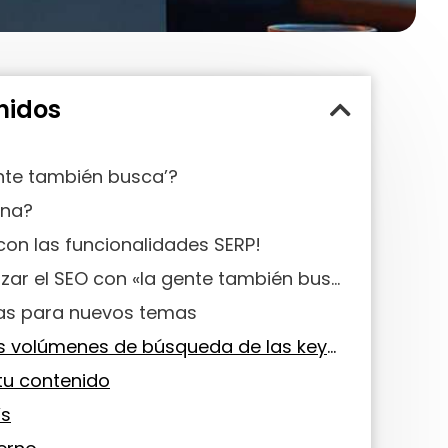
nidos
ente también busca’?
ona?
con las funcionalidades SERP!
¿Cómo optimizar el SEO con «la gente también busca»?
as para nuevos temas
Analiza los volúmenes de búsqueda de las keywords
tu contenido
’s