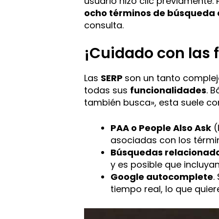
usuario hizo clic previament
ocho términos de búsqueda 
consulta.
¡Cuidado con las 
Las
SERP
son un tanto complej
todas sus
funcionalidades
. 
también busca», esta suele co
PAA o People Also Ask
(
asociadas con los térmi
Búsquedas relacionad
y es posible que incluy
Google autocomplete
.
tiempo real, lo que quier