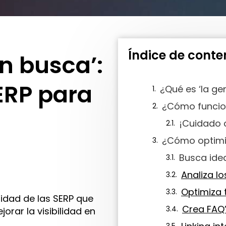
Índice de conte
n busca’:
ERP para
¿Qué es ‘la g
¿Cómo funci
¡Cuidado 
Busca ide
Optimiza 
idad de las SERP que
Crea FAQ
orar la visibilidad en