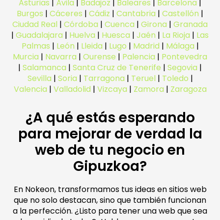
Asturias
|
Ávila
|
Badajoz
|
Baleares
|
Barcelona
|
Burgos
|
Cáceres
|
Cádiz
|
Cantabria
|
Castellón
|
Ciudad Real
|
Córdoba
|
Cuenca
|
Girona
|
Granada
|
Guadalajara
|
Huelva
|
Huesca
|
Jaén
|
La Rioja
|
Las
Palmas
|
León
|
Lleida
|
Lugo
|
Madrid
|
Málaga
|
Murcia
|
Navarra
|
Ourense
|
Palencia
|
Pontevedra
|
Salamanca
|
Santa Cruz de Tenerife
|
Segovia
|
Sevilla
|
Soria
|
Tarragona
|
Teruel
|
Toledo
|
Valencia
|
Valladolid
|
Vizcaya
|
Zamora
|
Zaragoza
¿A qué estás esperando
para mejorar de verdad la
web de tu negocio en
Gipuzkoa?
En Nokeon, transformamos tus ideas en sitios web
que no solo destacan, sino que también funcionan
a la perfección. ¿Listo para tener una web que sea