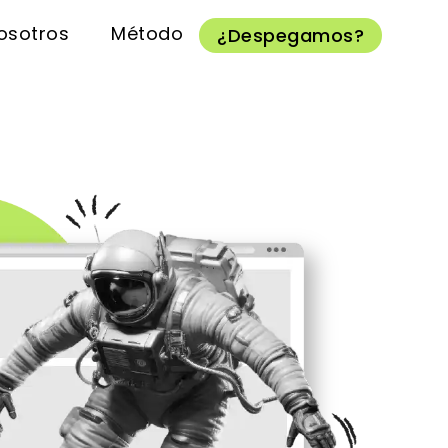
osotros
Método
¿Despegamos?