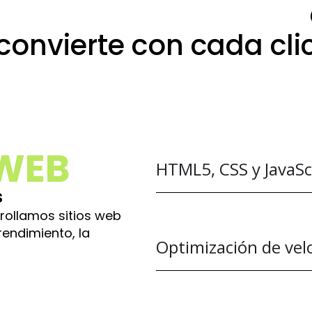
iseño web en Zamora:
convierte con cada cli
WEB
HTML5, CSS y JavaSc
s
rollamos sitios web
rendimiento, la
Optimización de vel