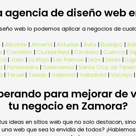
 agencia de diseño web e
diseño web lo podemos aplicar a negocios de cualq
e
|
Alicante
|
Almería
|
Asturias
|
Ávila
|
Badajoz
|
Ba
a
|
Castellón
|
Ciudad Real
|
Córdoba
|
Cuenca
|
Gi
ca
|
Jaén
|
La Rioja
|
Las Palmas
|
León
|
Lleida
|
Lug
a
|
Pontevedra
|
Salamanca
|
Santa Cruz de Teneri
a
|
Teruel
|
Toledo
|
Valencia
|
Valladolid
|
Vizcaya
perando para mejorar de 
tu negocio en Zamora?
s ideas en sitios web que no solo destacan, sino
er una web que sea la envidia de todos? ¡Hablem