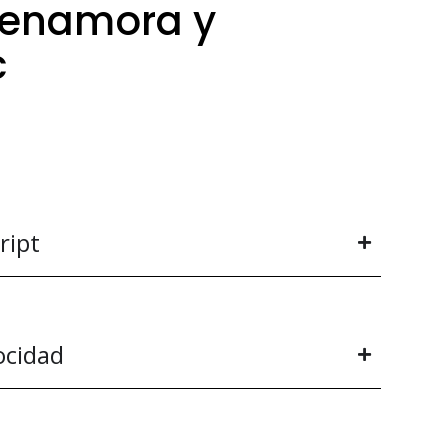
enamora y
c
ript
ocidad