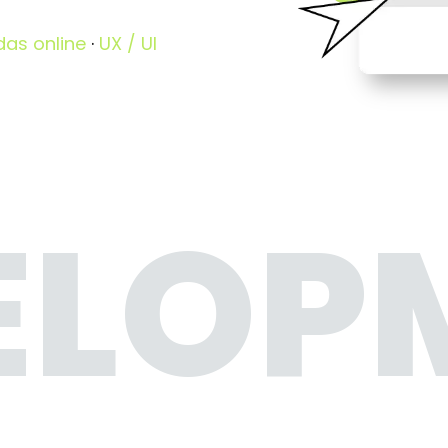
das online
·
UX / UI
ELOP