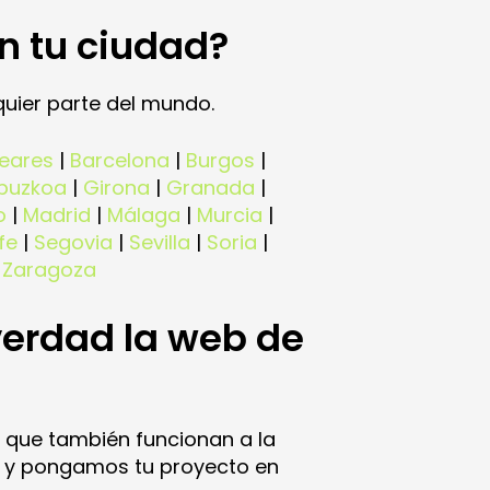
n tu ciudad?
uier parte del mundo.
leares
|
Barcelona
|
Burgos
|
puzkoa
|
Girona
|
Granada
|
o
|
Madrid
|
Málaga
|
Murcia
|
fe
|
Segovia
|
Sevilla
|
Soria
|
|
Zaragoza
verdad la web de
 que también funcionan a la
os y pongamos tu proyecto en