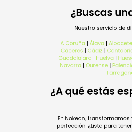
¿Buscas una
Nuestro servicio de 
A Coruña
|
Álava
|
Albacet
Cáceres
|
Cádiz
|
Cantabri
Guadalajara
|
Huelva
|
Hues
Navarra
|
Ourense
|
Palenci
Tarragon
¿A qué estás es
En Nokeon, transformamos tu
perfección. ¿Listo para ten