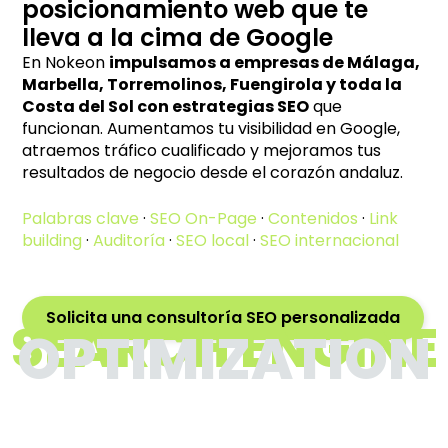
posicionamiento web que te
lleva a la cima de Google
En Nokeon
impulsamos a empresas de Málaga,
Marbella, Torremolinos, Fuengirola y toda la
Costa del Sol con estrategias SEO
que
funcionan. Aumentamos tu visibilidad en Google,
atraemos tráfico cualificado y mejoramos tus
resultados de negocio desde el corazón andaluz.
Palabras clave
·
SEO On-Page
·
Contenidos
·
Link
building
·
Auditoría
·
SEO local
·
SEO internacional
Solicita una consultoría SEO personalizada
SEARCH ENGINE
OPTIMIZATION