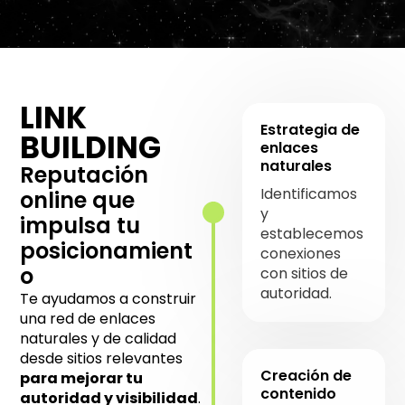
LINK
Estrategia de
BUILDING
enlaces
naturales
Reputación
Identificamos
online que
y
impulsa tu
establecemos
posicionamient
conexiones
o
con sitios de
autoridad.
Te ayudamos a construir
una red de enlaces
naturales y de calidad
desde sitios relevantes
Creación de
para mejorar tu
contenido
autoridad y visibilidad
.