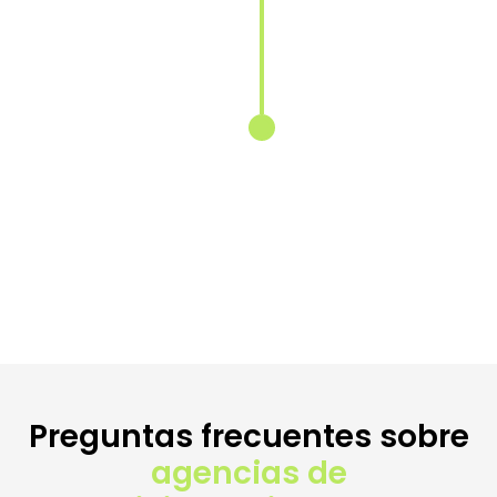
del contenido
para cada
mercado
Reescribimos
y localizamos
tus textos
para conectar
con las
búsquedas
específicas de
cada país.
Preguntas frecuentes sobre
agencias de