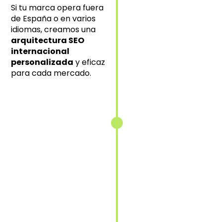
local en cada
Si tu marca opera fuera
mercado
de España o en varios
objetivo.
idiomas, creamos una
arquitectura SEO
internacional
personalizada
y eficaz
Implementación
para cada mercado.
de etiquetas
hreflang
Indicamos
correctamente
a Google qué
contenido
mostrar según
idioma y
ubicación.
Adaptación