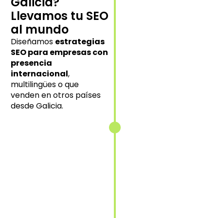
Galicia?
experiencia
local en cada
Llevamos tu SEO
mercado
al mundo
objetivo.
Diseñamos
estrategias
SEO para empresas con
presencia
internacional
,
Implementación
multilingües o que
de etiquetas
venden en otros países
hreflang
desde Galicia.
Indicamos
correctamente
a Google qué
contenido
mostrar según
idioma y
ubicación.