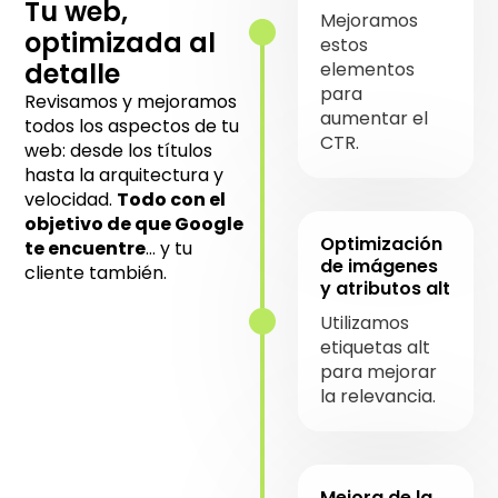
Tu web,
Mejoramos
optimizada al
estos
detalle
elementos
para
Revisamos y mejoramos
aumentar el
todos los aspectos de tu
CTR.
web: desde los títulos
hasta la arquitectura y
velocidad.
Todo con el
objetivo de que Google
Optimización
te encuentre
… y tu
de imágenes
cliente también.
y atributos alt
Utilizamos
etiquetas alt
para mejorar
la relevancia.
Mejora de la