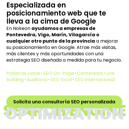
Especializada en
posicionamiento web que te
lleva a la cima de Google
En Nokeon
ayudamos a empresas de
Pontevedra, Vigo, Marín, Vilagarcía o
cualquier otro punto de la provincia
a mejorar
su posicionamiento en Google. Atrae más visitas,
más clientes y más oportunidades con una
estrategia SEO diseñada a medida para tu negocio.
Palabras clave
·
SEO On-Page
·
Contenidos
·
Link
building
·
Auditoría
·
SEO local
·
SEO internacional
Solicita una consultoría SEO personalizada
SEARCH ENGINE
OPTIMIZATION