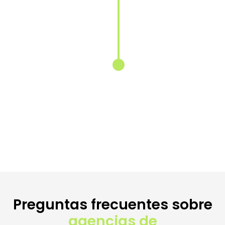
Adaptación
del contenido
para cada
mercado
Reescribimos
y localizamos
tus textos
para conectar
con las
búsquedas
específicas de
cada país.
Preguntas frecuentes sobre
agencias de