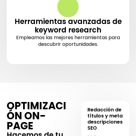
Herramientas avanzadas de
keyword research
Empleamos las mejores herramientas para
descubrir oportunidades.
OPTIMIZACI
Redacción de
ÓN ON-
títulos y meta
descripciones
PAGE
SEO
Hacemos de tu