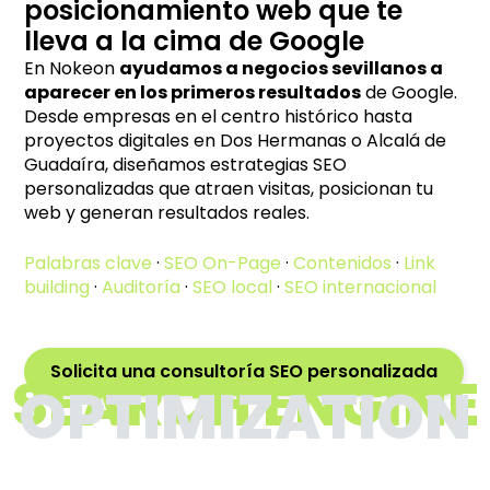
posicionamiento web que te
lleva a la cima de Google
En Nokeon
ayudamos a negocios sevillanos a
aparecer en los primeros resultados
de Google.
Desde empresas en el centro histórico hasta
proyectos digitales en Dos Hermanas o Alcalá de
Guadaíra, diseñamos estrategias SEO
personalizadas que atraen visitas, posicionan tu
web y generan resultados reales.
Palabras clave
·
SEO On-Page
·
Contenidos
·
Link
building
·
Auditoría
·
SEO local
·
SEO internacional
Solicita una consultoría SEO personalizada
SEARCH ENGINE
OPTIMIZATION