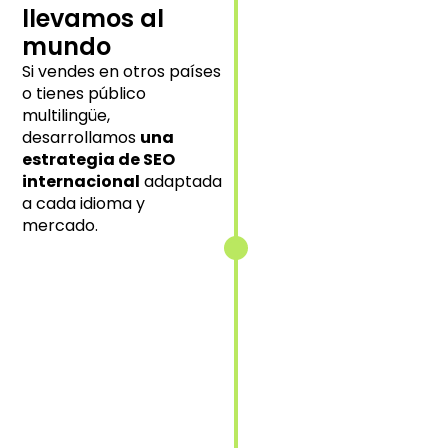
local en cada
llevamos al
mercado
mundo
objetivo.
Si vendes en otros países
o tienes público
multilingüe,
desarrollamos
una
Implementación
estrategia de SEO
de etiquetas
internacional
adaptada
hreflang
a cada idioma y
Indicamos
mercado.
correctamente
a Google qué
contenido
mostrar según
idioma y
ubicación.
Adaptación