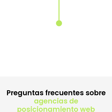
para cada
mercado
Reescribimos
y localizamos
tus textos
para conectar
con las
búsquedas
específicas de
cada país.
Preguntas frecuentes sobre
agencias de
posicionamiento web