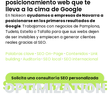
posicionamiento web que te
lleva a la cima de Google
En Nokeon
ayudamos a empresas de Navarra a
posicionarse en los primeros resultados de
Google
. Trabajamos con negocios de Pamplona,
Tudela, Estella o Tafalla para que sus webs dejen
de ser invisibles y empiecen a generar clientes
reales gracias al SEO.
Palabras clave
·
SEO On-Page
·
Contenidos
·
Link
building
·
Auditoría
·
SEO local
·
SEO internacional
Solicita una consultoría SEO personalizada
SEARCH ENGINE
OPTIMIZATION