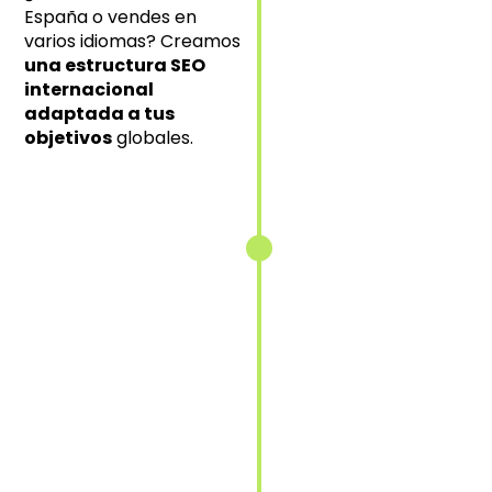
mercado
España o vendes en
objetivo.
varios idiomas? Creamos
una estructura SEO
internacional
adaptada a tus
Implementación
objetivos
globales.
de etiquetas
hreflang
Indicamos
correctamente
a Google qué
contenido
mostrar según
idioma y
ubicación.
Adaptación
del contenido