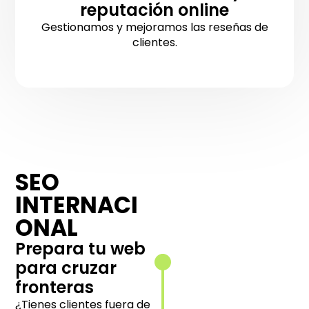
reputación online
Gestionamos y mejoramos las reseñas de
clientes.
SEO
Arquitectura
INTERNACI
web por país
e idioma
ONAL
Estructuramos
Prepara tu web
tu sitio para
para cruzar
ofrecer una
fronteras
experiencia
local en cada
¿Tienes clientes fuera de