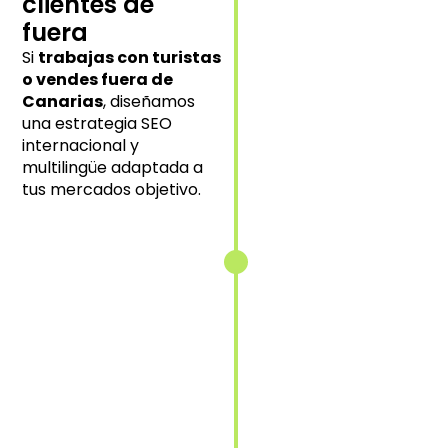
clientes de
experiencia
local en cada
fuera
mercado
Si
trabajas con turistas
objetivo.
o vendes fuera de
Canarias
, diseñamos
una estrategia SEO
internacional y
Implementación
multilingüe adaptada a
de etiquetas
tus mercados objetivo.
hreflang
Indicamos
correctamente
a Google qué
contenido
mostrar según
idioma y
ubicación.