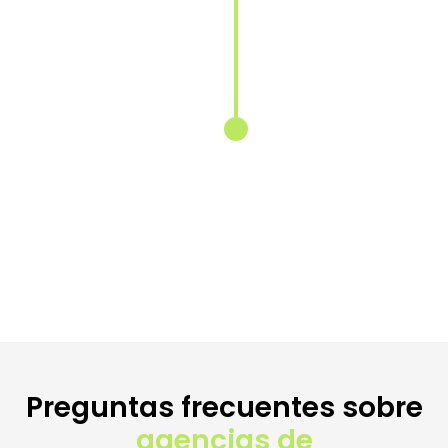
Adaptación
del contenido
para cada
mercado
Reescribimos
y localizamos
tus textos
para conectar
con las
búsquedas
específicas de
cada país.
Preguntas frecuentes sobre
agencias de