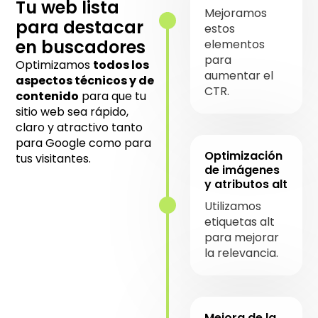
Tu web lista
Mejoramos
para destacar
estos
en buscadores
elementos
para
Optimizamos
todos los
aumentar el
aspectos técnicos y de
CTR.
contenido
para que tu
sitio web sea rápido,
claro y atractivo tanto
para Google como para
Optimización
tus visitantes.
de imágenes
y atributos alt
Utilizamos
etiquetas alt
para mejorar
la relevancia.
Mejora de la