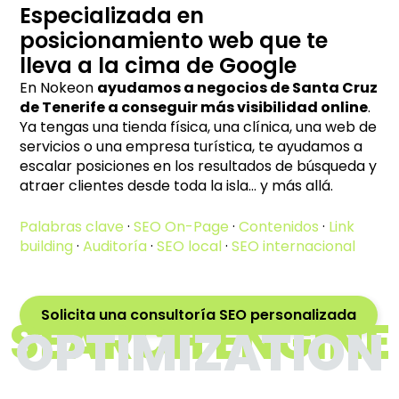
Especializada en
posicionamiento web que te
lleva a la cima de Google
En Nokeon
ayudamos a negocios de Santa Cruz
de Tenerife a conseguir más visibilidad online
.
Ya tengas una tienda física, una clínica, una web de
servicios o una empresa turística, te ayudamos a
escalar posiciones en los resultados de búsqueda y
atraer clientes desde toda la isla… y más allá.
Palabras clave
·
SEO On-Page
·
Contenidos
·
Link
building
·
Auditoría
·
SEO local
·
SEO internacional
Solicita una consultoría SEO personalizada
SEARCH ENGINE
OPTIMIZATION